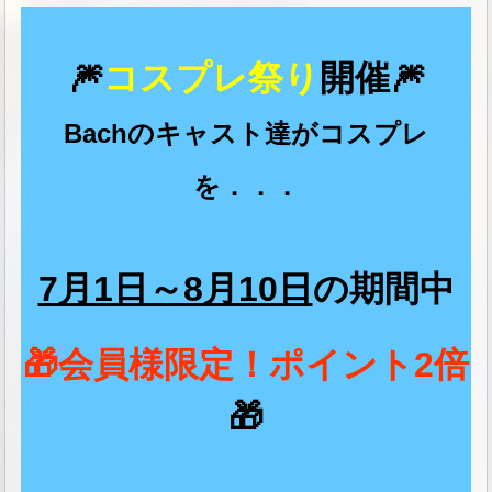
🎆
コスプレ祭り
開催
🎆
Bachのキャスト達がコスプレ
を．．．
7月1日～8月10日
の期間中
🎁会員様限定！ポイント2倍
🎁