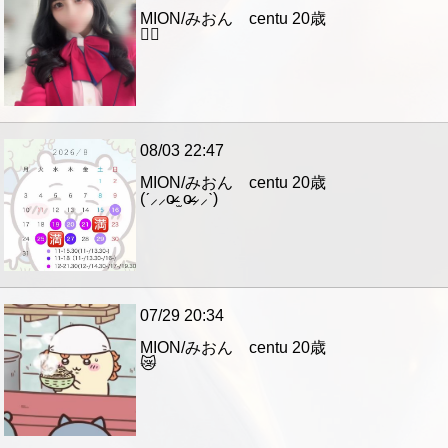
MION/みおん centu
20歳
🙇‍♀️
08/03 22:47
MION/みおん centu
20歳
(ˊ⸝⸝o̴̶̷ ̫ o̴̶̷⸝⸝ˋ)
07/29 20:34
MION/みおん centu
20歳
😿