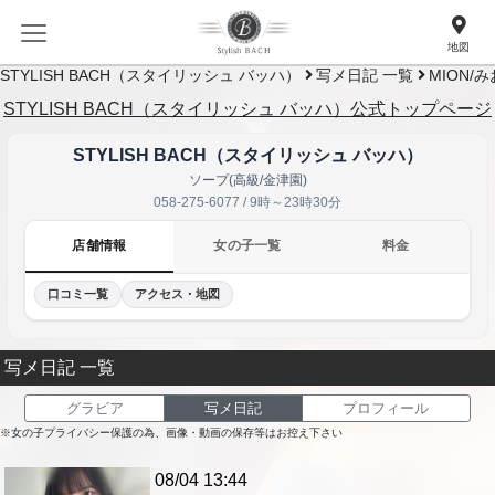
地図
STYLISH BACH（スタイリッシュ バッハ）
写メ日記 一覧
MION/み
STYLISH BACH（スタイリッシュ バッハ）公式トップページ
STYLISH BACH（スタイリッシュ バッハ）
ソープ(高級/金津園)
058-275-6077 / 9時～23時30分
店舗情報
女の子一覧
料金
口コミ一覧
アクセス・地図
写メ日記 一覧
グラビア
写メ日記
プロフィール
※女の子プライバシー保護の為、画像・動画の保存等はお控え下さい
08/04 13:44